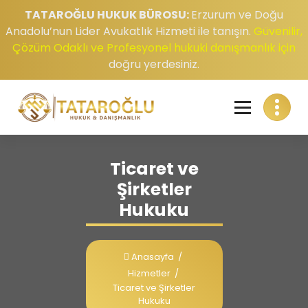
TATAROĞLU HUKUK BÜROSU:
Erzurum ve Doğu
Anadolu’nun Lider Avukatlık Hizmeti ile tanışın.
Güvenilir,
Çözüm Odaklı ve Profesyonel hukuki danışmanlık için
doğru yerdesiniz.
Ticaret ve
Şirketler
Hukuku
Anasayfa
/
Hizmetler
/
Ticaret ve Şirketler
Hukuku