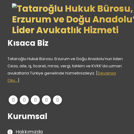
f
a
l
a
Kısaca Biz
m
a
Tataroğlu Hukuk Bürosu: Erzurum ve Doğu Anadolu’nun lideri.
Ceza, aile, iş, ticaret, miras, vergi, tahkim ve KVKK’da uzman
avukatlarla Türkiye genelinde hizmetinizdeyiz. [
Devamını
Oku...
]
Kurumsal
Hakkımızda