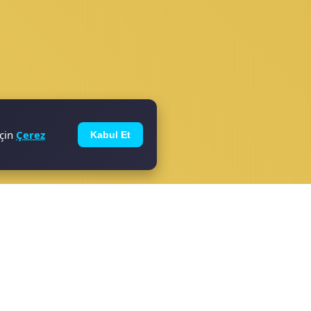
için
Çerez
Kabul Et