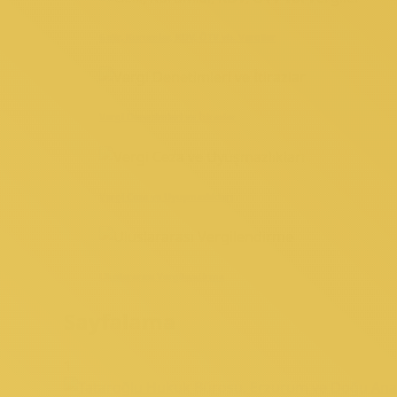
Gelir, Kurumlar, KDV, ÖTV vb. Vergiler
Vergi Denetimleri ve İtirazlar
Vergi Ceza ve Uyuşmazlıkları
Uluslararası Vergilendirme
Sayfalama
1