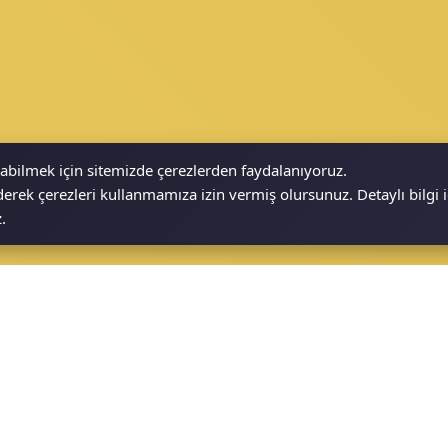
nabilmek için sitemizde çerezlerden faydalanıyoruz.
rek çerezleri kullanmamıza izin vermiş olursunuz. Detaylı bilgi 
.
2026 Tüm Hakları Saklıdır. |
İşteWeb