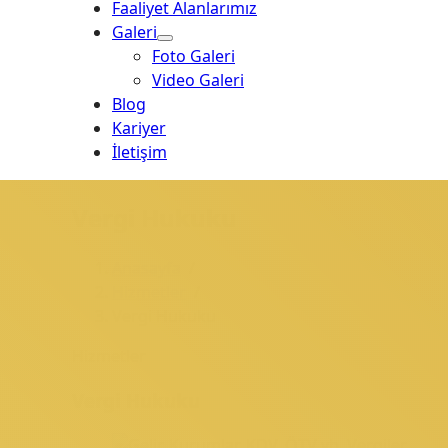
Faaliyet Alanlarımız
Galeri
Foto Galeri
Video Galeri
Blog
Kariyer
İletişim
Vergi Hukuku
Anasayfa
/
Hizmetler
/
Vergi Hukuku
Hizmetler
Vergi Hukuku