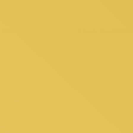
eza, aile, iş, ticaret, miras, vergi, tahkim ve KVKK’da uzman avukatlarla 