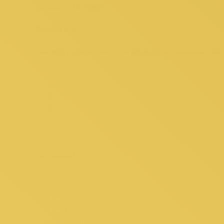
Kısaca Biz
Tataroğlu Hukuk Bürosu: Erzurum ve Doğu Anadolu’nun lideri. C
Kurumsal
Hakkımızda
Hizmetler
İletişim