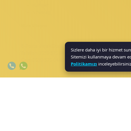
Kariyer
SiteMap
Bize Ulaşın
E-Posta
evrak@tatarogluhukuk.com
Sizlere daha iyi bir hizmet su
Telefon
0539 375 04 09
Sitemizi kullanmaya devam ede
Gsm
0539 375 04 09
Politikamızı
inceleyebilirsiniz