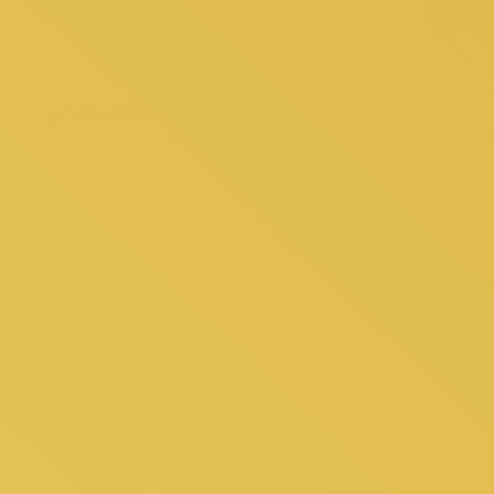
Türkiye genelinde hizmetinizdeyiz. [
Devamını Oku...
]