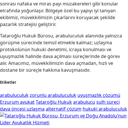
sonrası nafaka ve miras payı müzakereleri gibi konular
etrafında yoğunlaşır. Bölgeye özel bu yapıyı iyi tanıyan
ekibimiz, müvekkilimizin çıkarlarını koruyacak şekilde
pazarlık stratejisi geliştirir.
Tataroğlu Hukuk Bürosu, arabuluculuk alanında yalnızca
görüşme sürecinde temsil etmekle kalmaz; uzlaşma
protokolünün hukuki denetimi, icraya konulması ve
uyuşmazlık halinde dava açılması süreçlerinde de görev
alır. Amacımız, müvekkilimizin dava açmadan, hızlı ve
dostane bir süreçle hakkına kavuşmasıdır.
Etiketler
arabuluculuk
zorunlu arabuluculuk
uyuşmazlık çözümü
Erzurum avukat
Tataroğlu Hukuk
arabulucu
sulh süreci
dava öncesi uzlaşma
alternatif çözüm
hukuki arabuluculuk