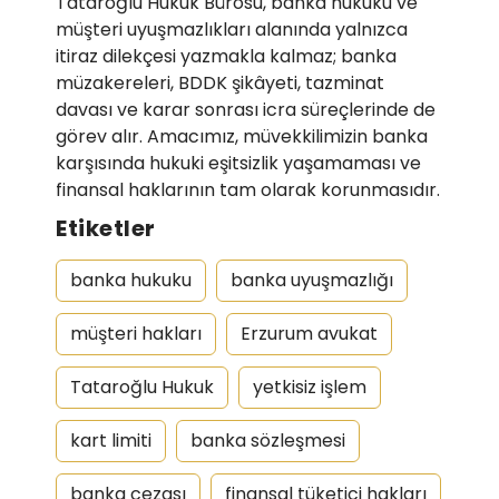
Tataroğlu Hukuk Bürosu, banka hukuku ve
müşteri uyuşmazlıkları alanında yalnızca
itiraz dilekçesi yazmakla kalmaz; banka
müzakereleri, BDDK şikâyeti, tazminat
davası ve karar sonrası icra süreçlerinde de
görev alır. Amacımız, müvekkilimizin banka
karşısında hukuki eşitsizlik yaşamaması ve
finansal haklarının tam olarak korunmasıdır.
Etiketler
banka hukuku
banka uyuşmazlığı
müşteri hakları
Erzurum avukat
Tataroğlu Hukuk
yetkisiz işlem
kart limiti
banka sözleşmesi
banka cezası
finansal tüketici hakları