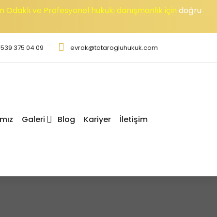
m Odaklı ve Profesyonel hukuki danışmanlık için
doğru
539 375 04 09
evrak@tatarogluhukuk.com
ımız
Galeri
Blog
Kariyer
İletişim