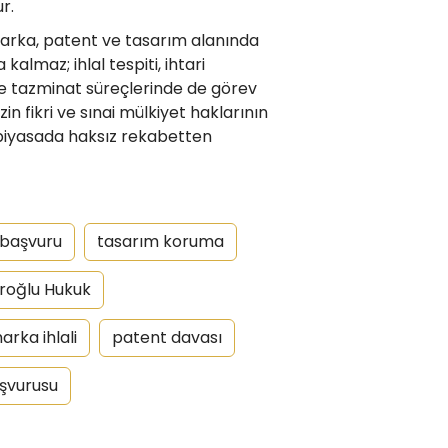
r.
arka, patent ve tasarım alanında
almaz; ihlal tespiti, ihtari
ve tazminat süreçlerinde de görev
in fikri ve sınai mülkiyet haklarının
 piyasada haksız rekabetten
 başvuru
tasarım koruma
roğlu Hukuk
arka ihlali
patent davası
şvurusu