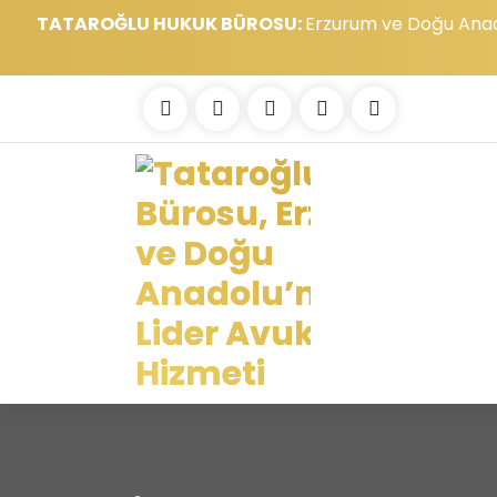
TATAROĞLU HUKUK BÜROSU:
Erzurum ve Doğu Anadol