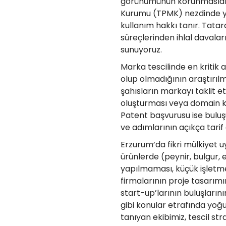
görünümünün korunmasıdır.
Kurumu (TPMK) nezdinde yap
kullanım hakkı tanır. Tatar
süreçlerinden ihlal daval
sunuyoruz.
Marka tescilinde en kriti
olup olmadığının araştırılm
şahısların markayı taklit 
oluşturması veya domain ka
Patent başvurusu ise buluşu
ve adımlarının açıkça tarif
Erzurum’da fikri mülkiyet uy
ürünlerde (peynir, bulgur, e
yapılmaması, küçük işletme
firmalarının proje tasarım
start-up’larının buluşların
gibi konular etrafında yoğun
tanıyan ekibimiz, tescil str