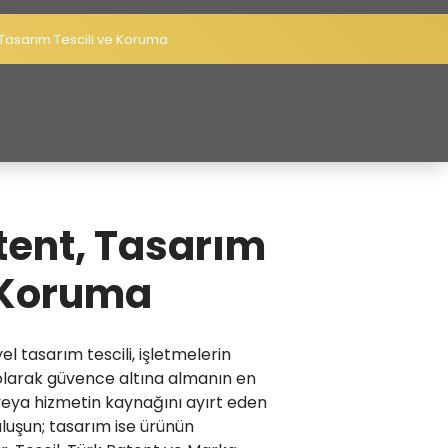
 Tasarım Tescili ve Koruma
tent, Tasarım
e Koruma
l tasarım tescili, işletmelerin
olarak güvence altına almanın en
 veya hizmetin kaynağını ayırt eden
uluşun; tasarım ise ürünün