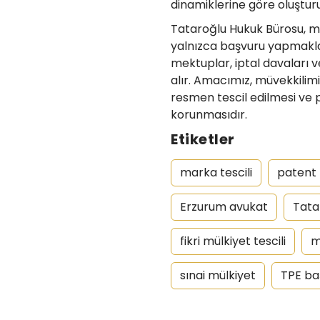
dinamiklerine göre oluşturu
Tataroğlu Hukuk Bürosu, m
yalnızca başvuru yapmakla k
mektuplar, iptal davaları 
alır. Amacımız, müvekkilimiz
resmen tescil edilmesi ve
korunmasıdır.
Etiketler
marka tescili
patent
Erzurum avukat
Tata
fikri mülkiyet tescili
m
sınai mülkiyet
TPE ba