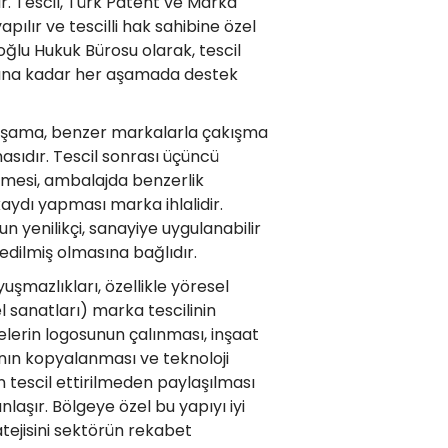
 Tescil, Türk Patent ve Marka
ılır ve tescilli hak sahibine özel
oğlu Hukuk Bürosu olarak, tescil
arına kadar her aşamada destek
k aşama, benzer markalarla çakışma
asıdır. Tescil sonrası üçüncü
etmesi, ambalajda benzerlik
ydı yapması marka ihlalidir.
n yenilikçi, sanayiye uygulanabilir
 edilmiş olmasına bağlıdır.
uşmazlıkları, özellikle yöresel
l sanatları) marka tescilinin
lerin logosunun çalınması, inşaat
ının kopyalanması ve teknoloji
ın tescil ettirilmeden paylaşılması
laşır. Bölgeye özel bu yapıyı iyi
atejisini sektörün rekabet