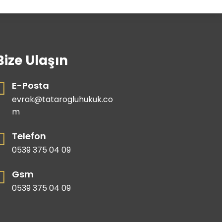
Bize Ulaşın
E-Posta
evrak@tatarogluhukuk.co
m
Telefon
0539 375 04 09
Gsm
0539 375 04 09