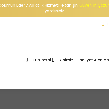
u’nun Lider Avukatlık Hizmeti ile tanışın.
Güvenilir, Çözü
yerdesiniz.
0
Kurumsal
Ekibimiz
Faaliyet Alanlar