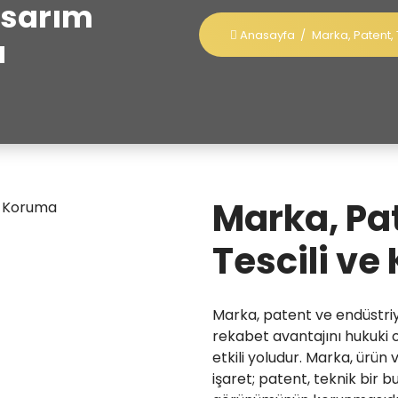
asarım
Anasayfa
/
Marka, Patent,
a
Marka, Pa
Tescili v
Marka, patent ve endüstriye
rekabet avantajını hukuki 
etkili yoludur. Marka, ürün
işaret; patent, teknik bir b