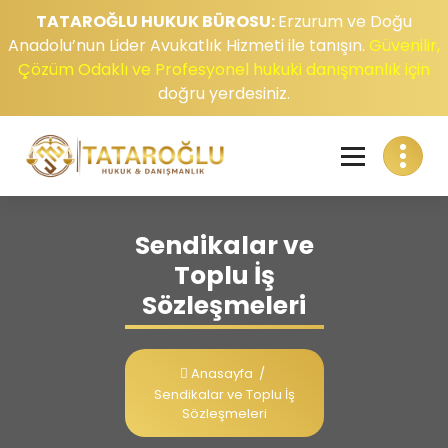
TATAROĞLU HUKUK BÜROSU:
Erzurum ve Doğu
Anadolu’nun Lider Avukatlık Hizmeti ile tanışın.
Güvenilir,
Çözüm Odaklı ve Profesyonel hukuki danışmanlık için
doğru yerdesiniz.
Sendikalar ve
Toplu İş
Sözleşmeleri
Anasayfa
/
Sendikalar ve Toplu İş
Sözleşmeleri