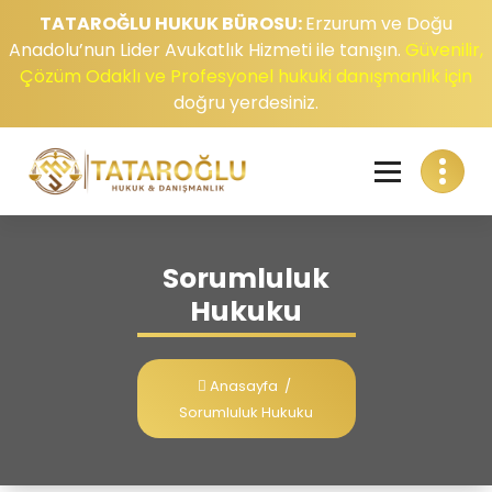
TATAROĞLU HUKUK BÜROSU:
Erzurum ve Doğu
Anadolu’nun Lider Avukatlık Hizmeti ile tanışın.
Güvenilir,
Çözüm Odaklı ve Profesyonel hukuki danışmanlık için
doğru yerdesiniz.
Sorumluluk
Hukuku
Anasayfa
/
Sorumluluk Hukuku