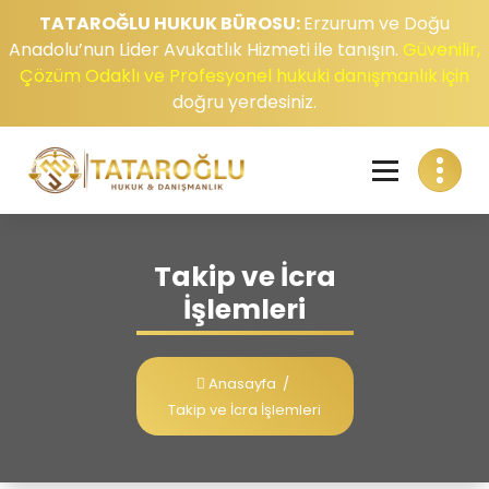
TATAROĞLU HUKUK BÜROSU:
Erzurum ve Doğu
Anadolu’nun Lider Avukatlık Hizmeti ile tanışın.
Güvenilir,
Çözüm Odaklı ve Profesyonel hukuki danışmanlık için
doğru yerdesiniz.
Takip ve İcra
İşlemleri
Anasayfa
/
Takip ve İcra İşlemleri