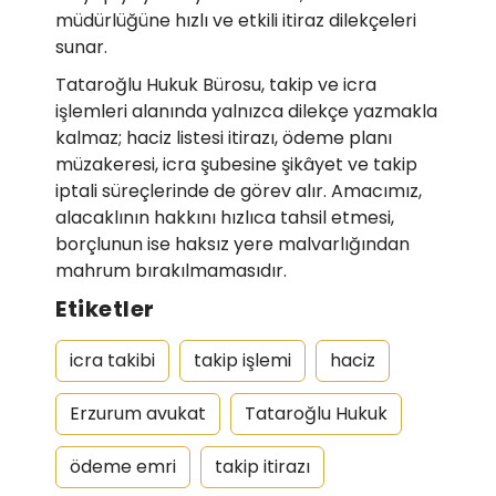
müdürlüğüne hızlı ve etkili itiraz dilekçeleri
sunar.
Tataroğlu Hukuk Bürosu, takip ve icra
işlemleri alanında yalnızca dilekçe yazmakla
kalmaz; haciz listesi itirazı, ödeme planı
müzakeresi, icra şubesine şikâyet ve takip
iptali süreçlerinde de görev alır. Amacımız,
alacaklının hakkını hızlıca tahsil etmesi,
borçlunun ise haksız yere malvarlığından
mahrum bırakılmamasıdır.
Etiketler
icra takibi
takip işlemi
haciz
Erzurum avukat
Tataroğlu Hukuk
ödeme emri
takip itirazı