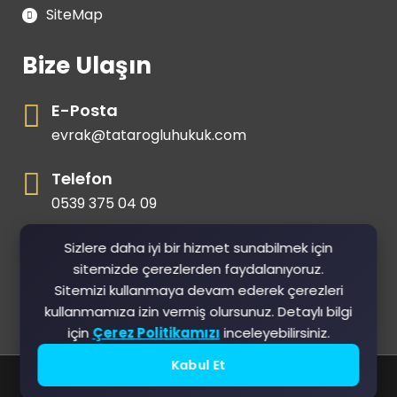
SiteMap
Bize Ulaşın
E-Posta
evrak@tatarogluhukuk.com
Telefon
0539 375 04 09
Gsm
Sizlere daha iyi bir hizmet sunabilmek için
sitemizde çerezlerden faydalanıyoruz.
0539 375 04 09
Sitemizi kullanmaya devam ederek çerezleri
kullanmamıza izin vermiş olursunuz. Detaylı bilgi
için
Çerez Politikamızı
inceleyebilirsiniz.
Kabul Et
2026 Tüm Hakları Saklıdır. |
İşteWeb