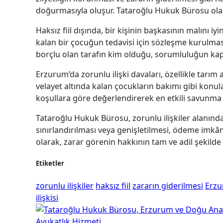
doğurmasıyla oluşur. Tataroğlu Hukuk Bürosu olara
Haksız fiil dışında, bir kişinin başkasının malını 
kalan bir çocuğun tedavisi için sözleşme kurulması
borçlu olan tarafın kim olduğu, sorumluluğun kapsa
Erzurum’da zorunlu ilişki davaları, özellikle tar
velayet altında kalan çocukların bakımı gibi konul
koşullara göre değerlendirerek en etkili savunma s
Tataroğlu Hukuk Bürosu, zorunlu ilişkiler alanın
sınırlandırılması veya genişletilmesi, ödeme imkâ
olarak, zarar görenin hakkının tam ve adil şekilde 
Etiketler
zorunlu ilişkiler
haksız fiil
zararın giderilmesi
Erzu
ilişkisi