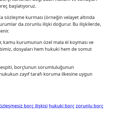
reç başlatıyoruz.
ında sözleşme kurması (örneğin velayet altında
rumlar da zorunlu ilişki doğurur. Bu ilişkilerde,
enir.
eler, kamu kurumunun özel mala el koyması ve
 ekibimiz, dosyaları hem hukuki hem de somut
 tespiti, borçlunun sorumluluğunun
, hukukun zayıf tarafı koruma ilkesine uygun
özleşmesiz borç ilişkisi
hukuki borç
zorunlu borç