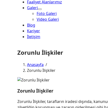
Faaliyet Alanlarımız
Galeri
Foto Galeri
Video Galeri
Blog
Kariyer
İletişim
Zorunlu İlişkiler
Anasayfa
/
Zorunlu İlişkiler
Zorunlu İlişkiler
Zorunlu İlişkiler, tarafların iradesi dışında, kanu
zilyetliğin korunması ve zararın giderilmesi gibi